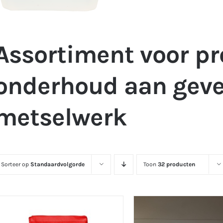
Assortiment voor pr
onderhoud aan geve
metselwerk
Sorteer op
Standaardvolgorde
Toon
32 producten