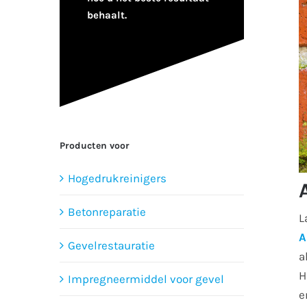
behaalt.
Producten voor
Hogedrukreinigers
Betonreparatie
L
A
Gevelrestauratie
a
H
Impregneermiddel voor gevel
e