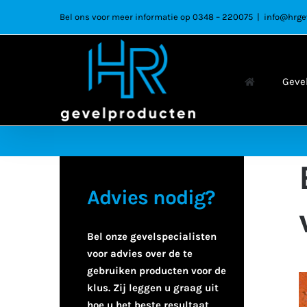
Ga
Bel ons voor meer informatie op 0348 – 220075
|
info@hrge
naar
inhoud
Geve
Advies nodig?
Bel onze gevelspecialisten
voor advies over de te
gebruiken producten voor de
klus. Zij leggen u graag uit
hoe u het beste resultaat