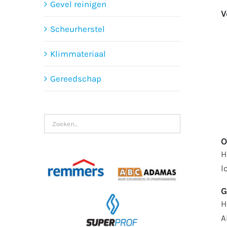
Gevel reinigen
V
Scheurherstel
Klimmateriaal
Gereedschap
O
H
l
G
H
A