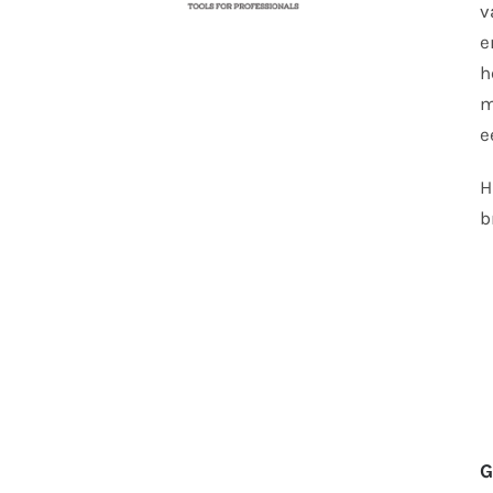
v
e
h
m
e
H
b
G