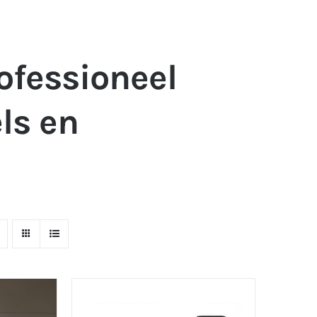
ofessioneel
ls en