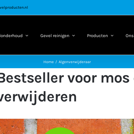
velproducten.nl
londerhoud
Gevel reinigen
Producten
Ons 
Home
Algenverwijderaar
Bestseller voor mos 
verwijderen