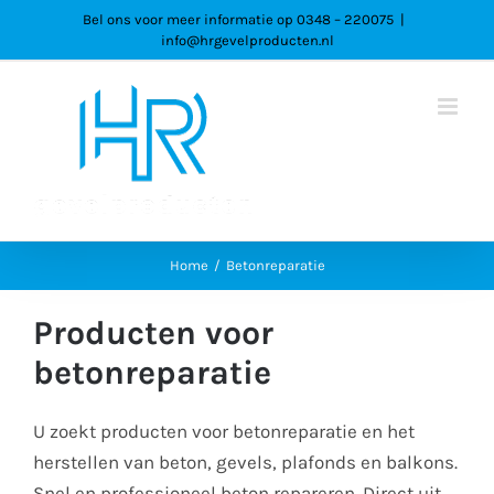
Ga
Bel ons voor meer informatie op 0348 – 220075
|
info@hrgevelproducten.nl
naar
inhoud
Home
Betonreparatie
Producten voor
betonreparatie
U zoekt producten voor betonreparatie en het
herstellen van beton, gevels, plafonds en balkons.
Snel en professioneel beton repareren. Direct uit