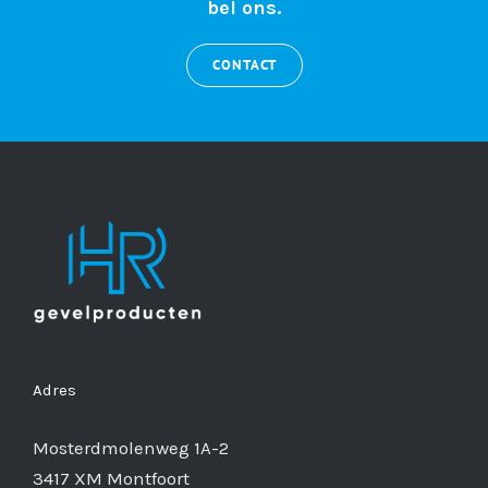
bel ons.
CONTACT
Adres
Mosterdmolenweg 1A-2
3417 XM Montfoort