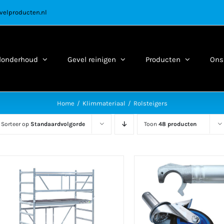
velproducten.nl
londerhoud
Gevel reinigen
Producten
Ons 
Home
Klimmateriaal
Rolsteigers
Sorteer op
Standaardvolgorde
Toon
48 producten