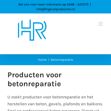
Ga
Bel ons voor meer informatie op 0348 – 220075
|
info@hrgevelproducten.nl
naar
inhoud
Home
Betonreparatie
Producten voor
betonreparatie
U zoekt producten voor betonreparatie en het
herstellen van beton, gevels, plafonds en balkons.
Snel en professioneel beton repareren. Direct uit