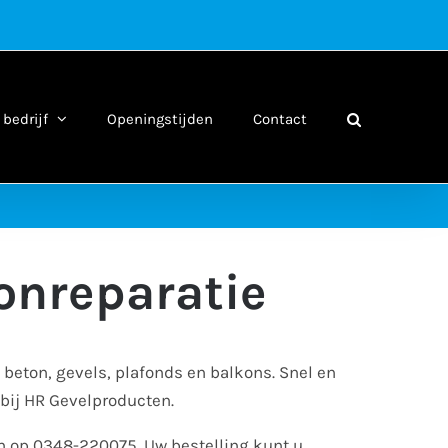
bedrijf
Openingstijden
Contact
onreparatie
 beton, gevels, plafonds en balkons. Snel en
 bij HR Gevelproducten.
an op 0348-220075. Uw bestelling kunt u