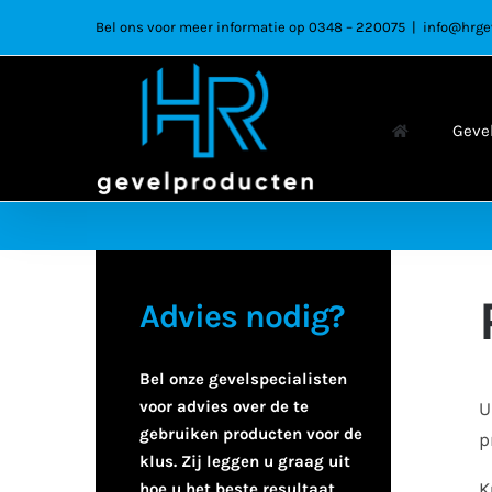
Ga
Bel ons voor meer informatie op 0348 – 220075
|
info@hrge
naar
inhoud
Geve
Advies nodig?
Bel onze gevelspecialisten
voor advies over de te
U
gebruiken producten voor de
p
klus. Zij leggen u graag uit
K
hoe u het beste resultaat