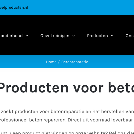
velproducten.nl
londerhoud
Gevel reinigen
Producten
Ons 
Home
Betonreparatie
Producten voor bet
 zoekt producten voor betonreparatie en het herstellen van
rofessioneel beton repareren. Direct uit voorraad leverbaar
unt u een product niet vinden op onze website? Bel ons d