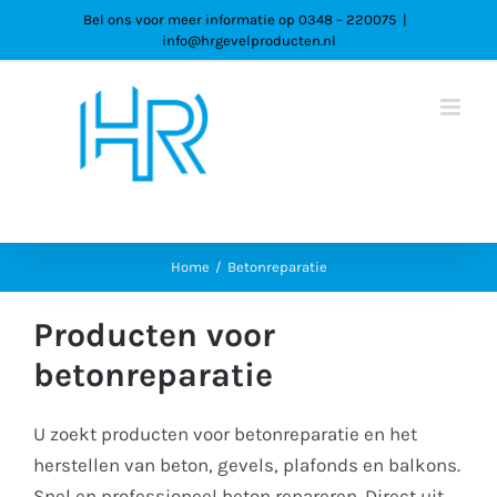
Ga
Bel ons voor meer informatie op 0348 – 220075
|
info@hrgevelproducten.nl
naar
inhoud
Home
Betonreparatie
Producten voor
betonreparatie
U zoekt producten voor betonreparatie en het
herstellen van beton, gevels, plafonds en balkons.
Snel en professioneel beton repareren. Direct uit