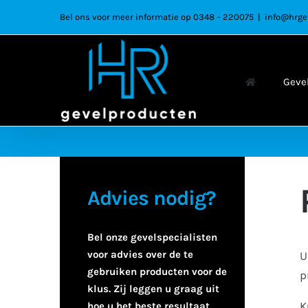
Ga
Bel ons voor meer informatie op 0348 – 220075
|
info@hrge
naar
inhoud
Geve
Advies nodig?
Bel onze gevelspecialisten
voor advies over de te
U
gebruiken producten voor de
p
klus. Zij leggen u graag uit
K
hoe u het beste resultaat