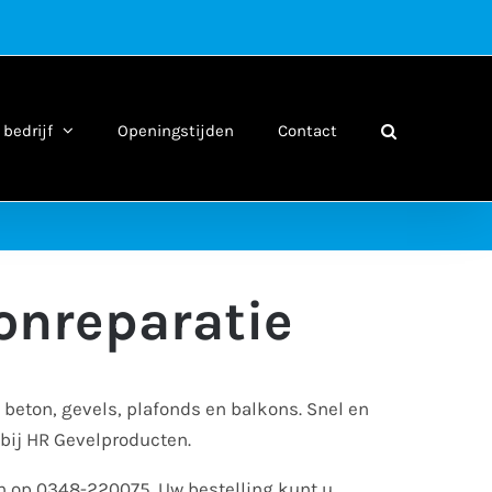
bedrijf
Openingstijden
Contact
onreparatie
 beton, gevels, plafonds en balkons. Snel en
 bij HR Gevelproducten.
an op 0348-220075. Uw bestelling kunt u