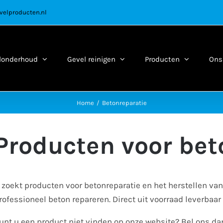
velproducten.nl
londerhoud
Gevel reinigen
Producten
Ons 
Home
Betonreparatie
Producten voor bet
 zoekt producten voor betonreparatie en het herstellen van
rofessioneel beton repareren. Direct uit voorraad leverbaar
unt u een product niet vinden op onze website? Bel ons d