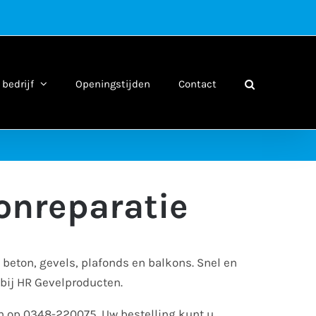
bedrijf
Openingstijden
Contact
onreparatie
 beton, gevels, plafonds en balkons. Snel en
 bij HR Gevelproducten.
an op 0348-220075. Uw bestelling kunt u