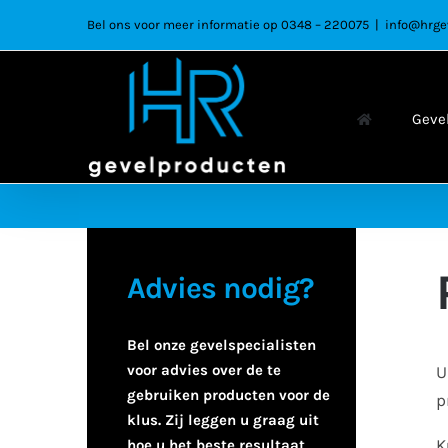
Ga
Bel ons voor meer informatie op 0348 – 220075
|
info@hrge
naar
inhoud
Geve
Advies nodig?
Bel onze gevelspecialisten
voor advies over de te
U
gebruiken producten voor de
p
klus. Zij leggen u graag uit
K
hoe u het beste resultaat