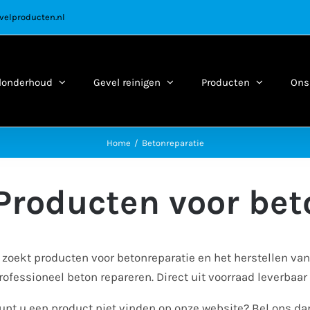
velproducten.nl
londerhoud
Gevel reinigen
Producten
Ons 
Home
Betonreparatie
Producten voor bet
 zoekt producten voor betonreparatie en het herstellen van
rofessioneel beton repareren. Direct uit voorraad leverbaar
unt u een product niet vinden op onze website? Bel ons d