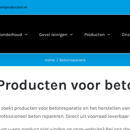
velproducten.nl
londerhoud
Gevel reinigen
Producten
Ons 
Home
Betonreparatie
Producten voor bet
 zoekt producten voor betonreparatie en het herstellen van
rofessioneel beton repareren. Direct uit voorraad leverbaar
unt u een product niet vinden op onze website? Bel ons d