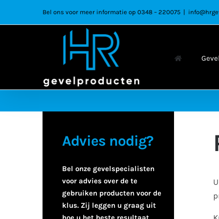
Ga
Bel ons voor meer informatie op 0348 – 220075
|
info@hrge
naar
inhoud
Geve
Advies nodig?
Bel onze gevelspecialisten
voor advies over de te
U
gebruiken producten voor de
p
klus. Zij leggen u graag uit
K
hoe u het beste resultaat