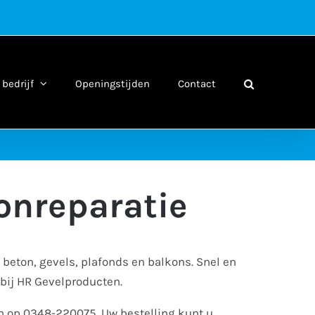
bedrijf
Openingstijden
Contact
onreparatie
 beton, gevels, plafonds en balkons. Snel en
 bij HR Gevelproducten.
an op 0348-220075. Uw bestelling kunt u