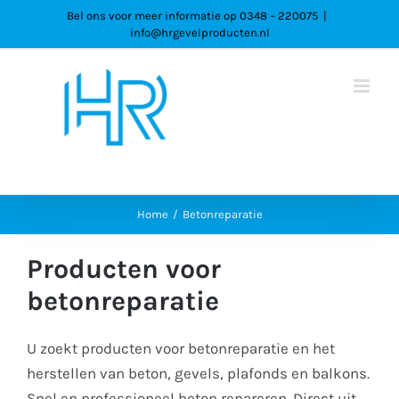
Ga
Bel ons voor meer informatie op 0348 – 220075
|
info@hrgevelproducten.nl
naar
inhoud
Home
Betonreparatie
Producten voor
betonreparatie
U zoekt producten voor betonreparatie en het
herstellen van beton, gevels, plafonds en balkons.
Snel en professioneel beton repareren. Direct uit