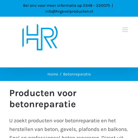
Ga
Bel ons voor meer informatie op 0348 – 220075
|
info@hrgevelproducten.nl
naar
inhoud
Home
Betonreparatie
Producten voor
betonreparatie
U zoekt producten voor betonreparatie en het
herstellen van beton, gevels, plafonds en balkons.
Snel en professioneel beton repareren. Direct uit